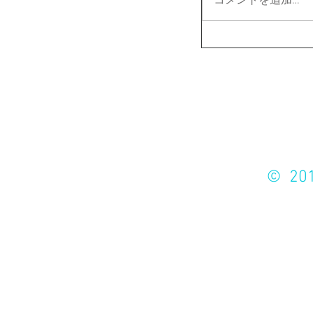
コメントを追加…
お酒は2
未成年者の飲酒は法律で禁止されてい
© 201